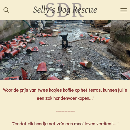
Ga
direct
naar
de
hoofdinhoud
'Voor de prijs van twee kopjes koffie op het terras, kunnen jullie
een zak hondenvoer kopen...'
-------------
'Omdat elk hondje net zo'n een
mooi
leven verdient....'